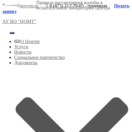
Правила рассмотрения жалобы в
comt@govvrn.ru
8 (473) 212-79-05 - приемная
Подать
испытательной лаборатории Центра
заявку
АУ ВО "ЦОМТ"
Переключить
навигацию
О Центре
Услуги
Новости
Социальное партнерство
Документы