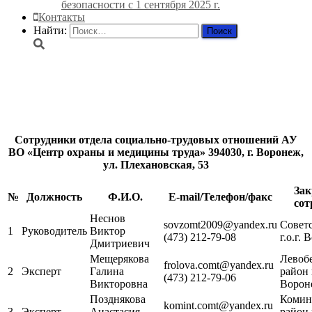
безопасности с 1 сентября 2025 г.
Контакты
Найти:
Сотрудники в городском
округе город Воронеж
Сотрудники отдела социально-трудовых отношений АУ
ВО «Центр охраны и медицины труда» 394030, г. Воронеж,
ул. Плехановская, 53
Зак
№
Должность
Ф.И.О.
E-mail/Телефон/факс
сот
Неснов
sovzomt2009@yandex.ru
Совет
1
Руководитель
Виктор
(473) 212-79-08
г.о.г.
Дмитриевич
Мещерякова
Левоб
frolova.comt@yandex.ru
2
Эксперт
Галина
район г
(473) 212-79-06
Викторовна
Ворон
Позднякова
Комин
komint.comt@yandex.ru
3
Эксперт
Анастасия
район г