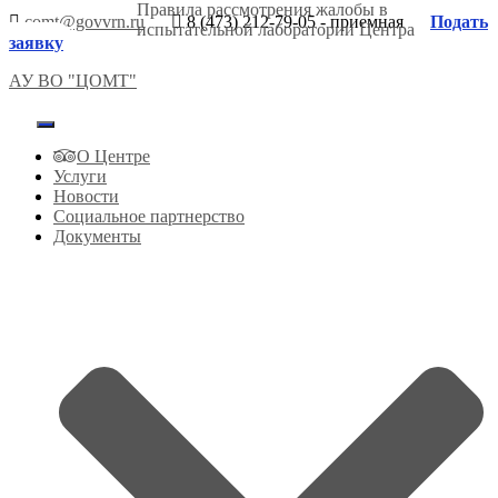
Правила рассмотрения жалобы в
comt@govvrn.ru
8 (473) 212-79-05 - приемная
Подать
испытательной лаборатории Центра
заявку
АУ ВО "ЦОМТ"
Переключить
навигацию
О Центре
Услуги
Новости
Социальное партнерство
Документы