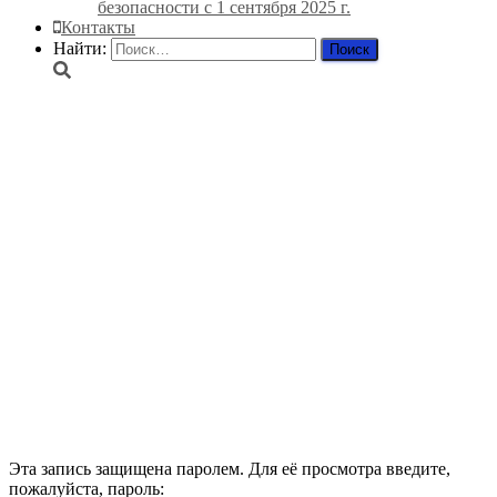
безопасности с 1 сентября 2025 г.
Контакты
Найти:
Защищено: Перечень
вопросов (тестов)
применяемые
аттестационной комиссией
Верхне-Донского управления
Ростехнадзора
промышленные потребители
(III группа до 1000 В)
Эта запись защищена паролем. Для её просмотра введите,
пожалуйста, пароль: