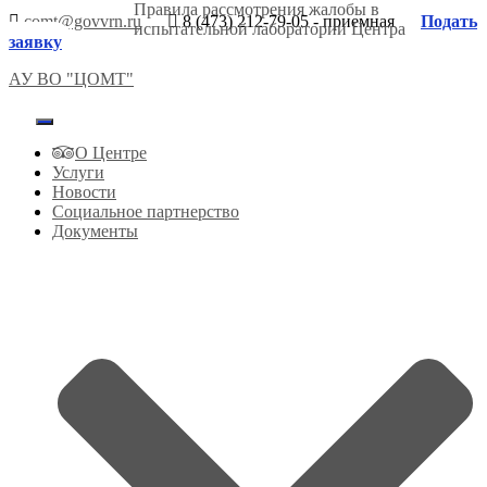
Правила рассмотрения жалобы в
comt@govvrn.ru
8 (473) 212-79-05 - приемная
Подать
испытательной лаборатории Центра
заявку
АУ ВО "ЦОМТ"
Переключить
навигацию
О Центре
Услуги
Новости
Социальное партнерство
Документы