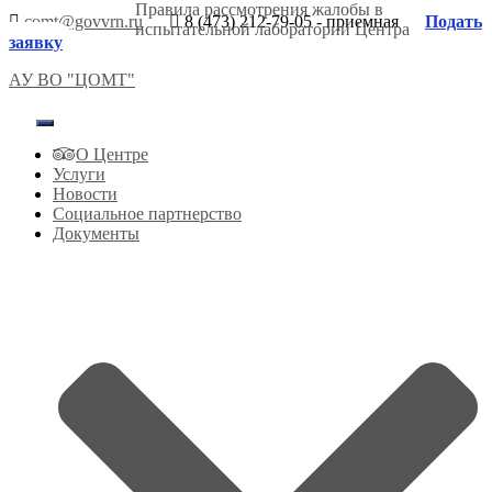
Правила рассмотрения жалобы в
comt@govvrn.ru
8 (473) 212-79-05 - приемная
Подать
испытательной лаборатории Центра
заявку
АУ ВО "ЦОМТ"
Переключить
навигацию
О Центре
Услуги
Новости
Социальное партнерство
Документы