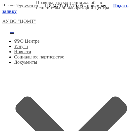
Правила рассмотрения жалобы в
comt@govvrn.ru
8 (473) 212-79-05 - приемная
Подать
испытательной лаборатории Центра
заявку
АУ ВО "ЦОМТ"
Переключить
навигацию
О Центре
Услуги
Новости
Социальное партнерство
Документы